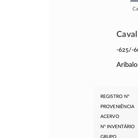
Ca
Caval
-625/-6
Aríbalo
registro nº
proveniência
acervo
nº inventário
grupo