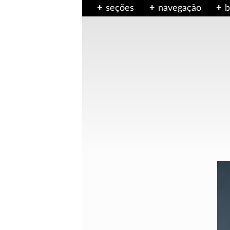
seções
navegação
b