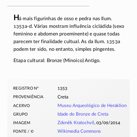
H
á mais figurinhas de osso e pedra nas Ilum.
1353a-d.
Várias mostram influência cicládida (sexo
feminino e abdomen proeminente) e quase todas
parecem ter finalidade cultual. As da Ilum. 1353a
podem ter sido, no entanto, simples pingentes.
Etapa cultural: Bronze (Minoico) Antigo.
registro nº
1353
proveniência
Creta
acervo
Museu Arqueológico de Heraklion
grupo
Idade do Bronze de Creta
imagem
Zdeněk Kratochvíl
, 03/09/2014
fonte / ©
Wikimedia Commons