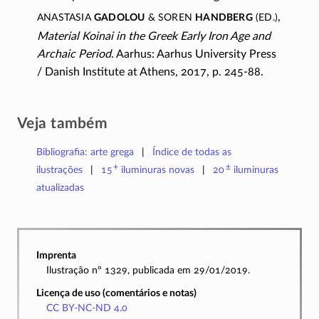
Anastasia
Gadolou
& Soren
Handberg
(ed.)
,
Material Koinai in the Greek Early Iron Age and
Archaic Period
. Aarhus: Aarhus University Press
/ Danish Institute at Athens, 2017, p.
245-88.
Veja também
Bibliografia: arte grega
Índice de todas as
+
±
ilustrações
15
iluminuras
novas
20
iluminuras
atualizadas
Imprenta
Ilustração nº 1329, publicada em 29/01/2019.
Licença de uso (comentários e notas)
CC BY-NC-ND 4.0