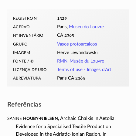
registro nº
1329
acervo
Paris,
Museu do Louvre
nº inventário
CA 2365
grupo
Vasos protoarcaicos
imagem
Hervé Lewandowski
fonte / ©
RMN, Musée du Louvre
licença de uso
Terms of use -
Images d'Art
abreviatura
Paris CA 2365
Referências
Sanne
Houby-Nielsen
, Archaic Chalkis in Aetolia:
Evidence for a Specialised Textile Production
Developed in the
Adriatic-Ionian
Region. In