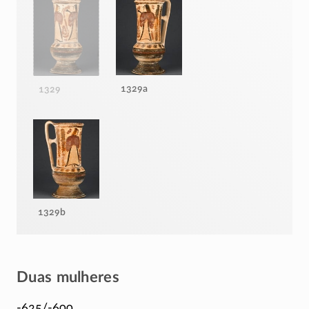
1329a
1329
1329b
Duas mulheres
-625/-600