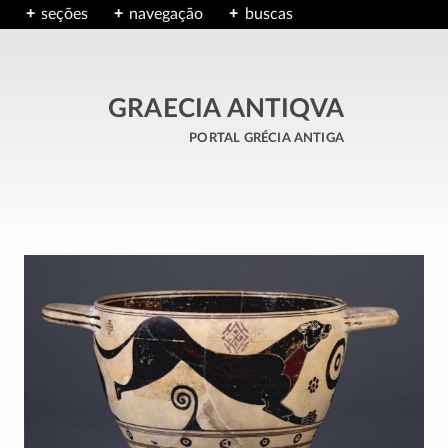
seções
navegação
buscas
GRAECIA ANTIQVA
portal grécia antiga