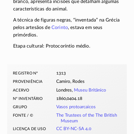
branco, apresenta incisões que detalham algumas
características do animal.
A técnica de figuras negras, “inventada” na Grécia
pelos artesãos de
Corinto
, estava em seus
primórdios.
Etapa cultural: Protocoríntio médio.
registro nº
1313
proveniência
Camiro, Rodes
acervo
Londres,
Museu Britânico
nº inventário
1860,0404.18
grupo
Vasos protoarcaicos
fonte / ©
The Trustees of the The British
Museum
licença de uso
CC BY-NC-SA 4.0