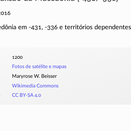
2016
edônia em
-431
,
-336
e territórios dependente
1200
Fotos de satélite e mapas
Maryrose W. Beisser
Wikimedia Commons
o
CC BY-SA 4.0