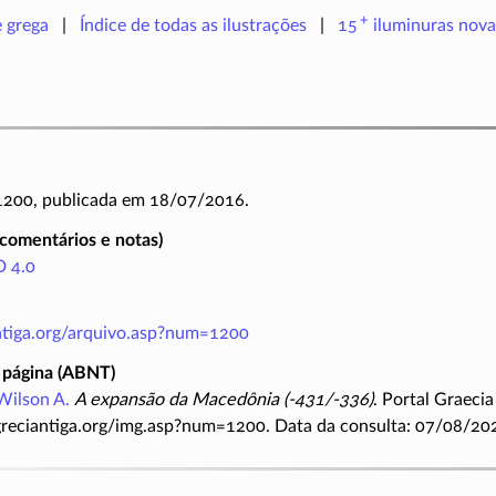
+
e grega
Índice de todas as ilustrações
15
iluminuras
nova
 1200, publicada em 18/07/2016.
(comentários e notas)
 4.0
antiga.org/arquivo.asp?num=1200
 página (ABNT)
Wilson A.
A expansão da Macedônia (-431/-336)
. Portal Graeci
greciantiga.org/img.asp?num=1200. Data da consulta: 07/08/20