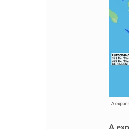
A expans
A exp