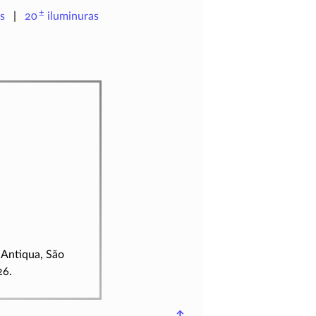
±
s
20
iluminuras
a Antiqua, São
26.
↑