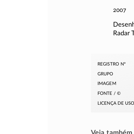
2007
Desenh
Radar 
registro nº
grupo
imagem
fonte / ©
licença de us
Veja também