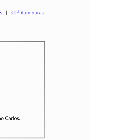
±
s
20
iluminuras
ão Carlos.