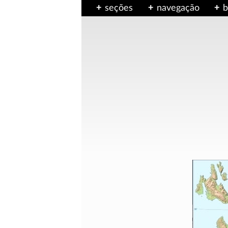
seções
navegação
b