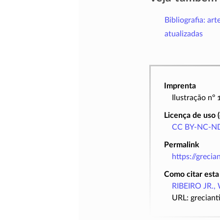
Bibliografia: art
atualizadas
Imprenta
Ilustração nº
Licença de uso 
CC BY-NC-ND
Permalink
https://greci
Como citar esta
RIBEIRO JR., 
URL: greciant