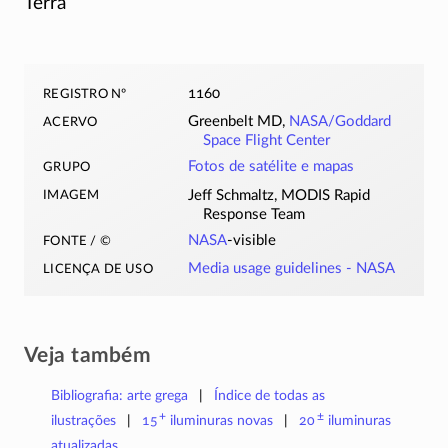
Terra
registro nº
1160
acervo
Greenbelt MD,
NASA/Goddard
Space Flight Center
grupo
Fotos de satélite e mapas
imagem
Jeff Schmaltz, MODIS Rapid
Response Team
fonte / ©
NASA
-visible
licença de uso
Media usage guidelines - NASA
Veja também
Bibliografia: arte grega
Índice de todas as
+
±
ilustrações
15
iluminuras
novas
20
iluminuras
atualizadas