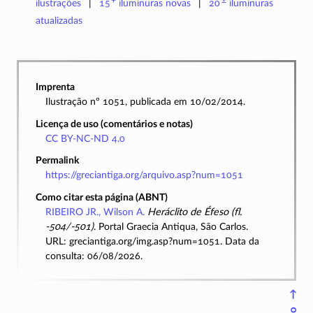
ilustrações
15
iluminuras
novas
20
iluminuras
atualizadas
Imprenta
Ilustração nº 1051, publicada em 10/02/2014.
Licença de uso (comentários e notas)
CC BY-NC-ND 4.0
Permalink
https://greciantiga.org/arquivo.asp?num=1051
Como citar esta página (ABNT)
RIBEIRO JR., Wilson A.
Heráclito de Éfeso (fl.
-504/-501)
. Portal Graecia Antiqua, São Carlos.
URL: greciantiga.org/img.asp?num=1051. Data da
consulta: 06/08/2026.
↑