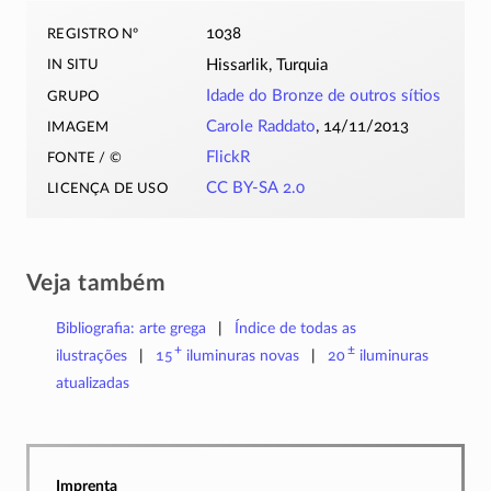
registro nº
1038
in situ
Hissarlik, Turquia
grupo
Idade do Bronze de outros sítios
imagem
Carole Raddato
, 14/11/2013
fonte / ©
FlickR
licença de uso
CC BY-SA 2.0
Veja também
Bibliografia: arte grega
Índice de todas as
+
±
ilustrações
15
iluminuras
novas
20
iluminuras
atualizadas
Imprenta