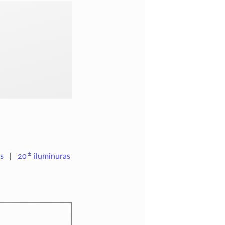
±
s
20
iluminuras