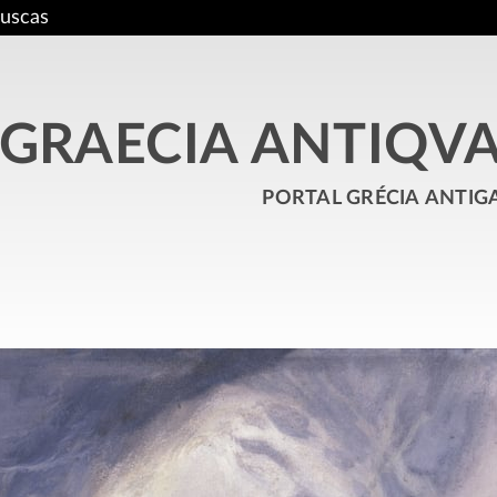
uscas
GRAECIA ANTIQV
portal grécia antig