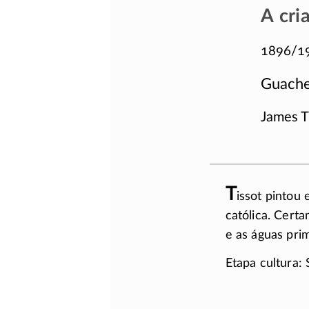
A cri
1896/1
Guache
James T
T
issot pintou 
católica. Cert
e as águas pri
Etapa cultura: