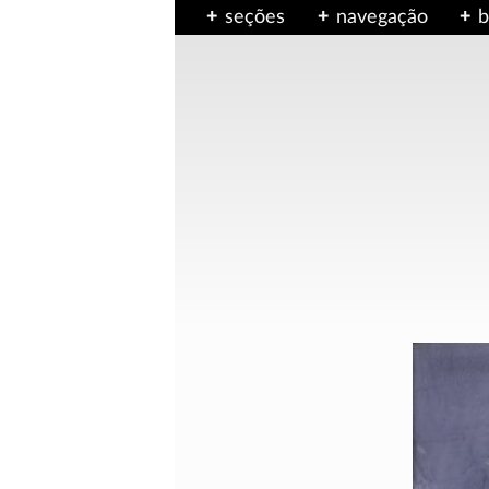
seções
navegação
b