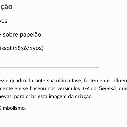
ação
902
 sobre papelão
issot (1836/1902)
esse quadro durante sua última fase, fortemente influen
amente ele se baseou nos versículos
1-6
do
Gênesis
, qu
mevas, para criar esta imagem da criação.
 Simbolismo.