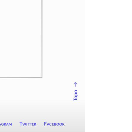
↑
Topo
agram
Twitter
Facebook