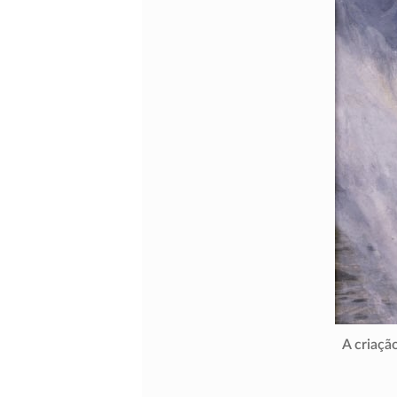
A criaçã