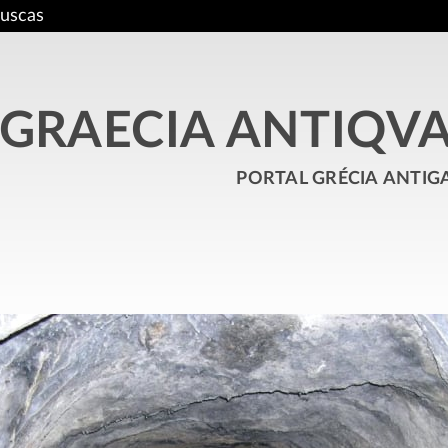
uscas
GRAECIA ANTIQV
portal grécia antig