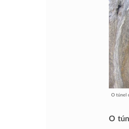
O túnel 
O tún