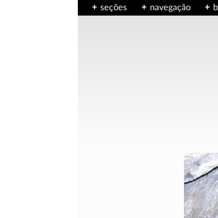
seções
navegação
b