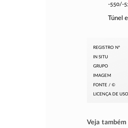
-550/-5
Túnel 
registro nº
in situ
grupo
imagem
fonte / ©
licença de us
Veja também