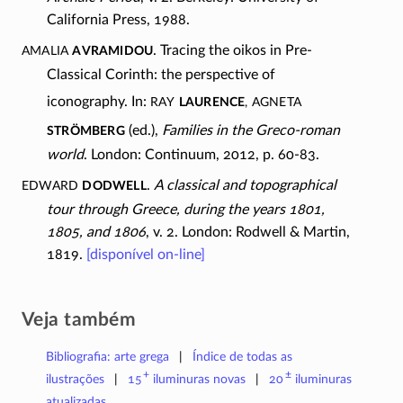
California Press, 1988.
Amalia
Avramidou
. Tracing the oikos in Pre-
Classical Corinth: the perspective of
Ray
Laurence
, Agneta
iconography. In:
Strömberg
(ed.),
Families in the Greco-roman
world
. London: Continuum, 2012,
p. 60-83.
Edward
Dodwell
.
A classical and topographical
tour through Greece, during the years 1801,
1805, and 1806
, v. 2. London: Rodwell & Martin,
1819.
[disponível
on-line
]
Veja também
Bibliografia: arte grega
Índice de todas as
+
±
ilustrações
15
iluminuras
novas
20
iluminuras
atualizadas