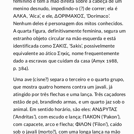
feminino e tem a mão direita sobre a cabeça de um
menino desnudo,
impedindo-o (?)
de correr; ela é
ΑΛΚΑ
, ‘Alca’, e ele,
ΔΟΡΙΜΑΧΟΣ
, ‘Dorímaco’.
Nenhum deles é personagem dos mitos conhecidos.
A quarta figura, definitivamente feminina, segura um
estranho objeto circular na mão esquerda e está
identificada como
ΣΑΚΙΣ
, ‘Sakis’, possivelmente
equivalente ao ático
Σηκίς
, nome frequentemente
dado a escravas que cuidam da casa (Amyx 1988,
p. 384).
Uma ave (cisne?) separa o terceiro e o quarto grupo,
que mostra quatro homens contra um javali, já
atingido por três flechas e uma lança. Três caçadores
estão de pé, brandindo armas, e um quarto jaz sob o
animal. Em sentido horário, são eles:
ΑΝΔΡΥΤΑΣ
(‘Andritas’), com escudo e lança;
ΠΑΚΟΝ
(‘Pakon’),
com capacete, arco e flecha;
ΦΙΛΟΝ
(‘Filon’), caído
sob o javali (morto?), com uma longa lança na mão