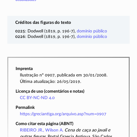
Créditos das figuras do texto
0225
: Dodwell (1819, p.
196-7)
,
domínio público
0226
: Dodwell (1819, p.
196-7)
,
domínio público
Imprenta
Ilustração nº 0907, publicada em 30/01/2008.
Última atualização: 26/05/2019.
Licença de uso (comentários e notas)
CC BY-NC-ND 4.0
Permalink
https://greciantiga.org/arquivo.asp?num=0907
Como citar esta página (ABNT)
RIBEIRO JR., Wilson A.
Cena de caça ao javali e
outras figuras
. Portal Graecia Antiqua, São Carlos.