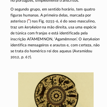
no português, simplesmente transcritos.
O segundo grupo, em sentido horário, tem quatro
figuras humanas. A primeira delas, marcada por
*
asterisco (
) nas Fig.
0255-6
, é do sexo masculino,
traz um
kerykeion
na mão direita, usa uma espécie
de túnica com franjas e está identificada pela
inscrição
ΑΓΑΜΕΜΝΟΝ
, ‘Agamêmnon’. O
kerykeion
identifica mensageiros e arautos e, com certeza, não
se trata do homérico rei dos aqueus (Avramidou
2012,
p. 67).