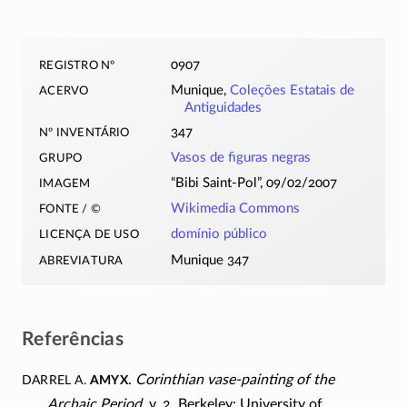
registro nº
0907
acervo
Munique,
Coleções Estatais de
Antiguidades
nº inventário
347
grupo
Vasos de figuras negras
imagem
“Bibi Saint-Pol”, 09/02/2007
fonte / ©
Wikimedia Commons
licença de uso
domínio público
abreviatura
Munique 347
Referências
Darrel A.
Amyx
.
Corinthian
vase-painting
of the
Archaic Period
, v. 2. Berkeley: University of