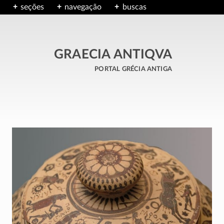
seções
navegação
buscas
GRAECIA ANTIQVA
portal grécia antiga