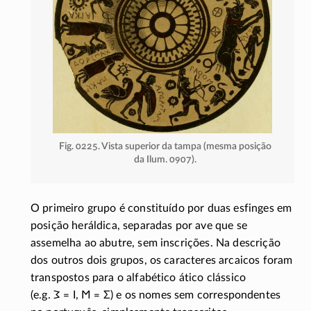
Fig. 0225. Vista superior da tampa (mesma posição
da Ilum. 0907).
O primeiro grupo é constituído por duas esfinges em
posição heráldica, separadas por ave que se
assemelha ao abutre, sem inscrições. Na descrição
dos outros dois grupos, os caracteres arcaicos foram
transpostos para o alfabético ático clássico
(e.g.
𐅠
=
Ι
,
Ϻ
=
Σ
)
e os nomes sem correspondentes