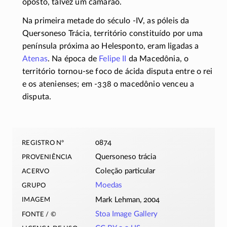
oposto, talvez um camarão.
Na primeira metade do século
-IV
, as póleis da
Quersoneso Trácia, território constituído por uma
península próxima ao Helesponto, eram ligadas a
Atenas
. Na época de
Felipe II
da Macedônia, o
território
tornou-se
foco de ácida disputa entre o rei
e os atenienses; em
-338
o macedônio venceu a
disputa.
registro nº
0874
proveniência
Quersoneso trácia
acervo
Coleção particular
grupo
Moedas
imagem
Mark Lehman, 2004
fonte / ©
Stoa Image Gallery