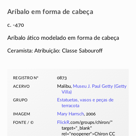
Aríbalo em forma de cabeça
c. -470
Aríbalo ático modelado em forma de cabeça
Ceramista: Atribuição: Classe Sabouroff
registro nº
0873
acervo
Malibu,
Museu J. Paul Getty (Getty
Villa)
grupo
Estatuetas, vasos e peças de
terracota
imagem
Mary Harrsch
, 2006
fonte / ©
FlickR
.com/groups/chiron/"
target="_blank"
rel="noopener">Chiron CC