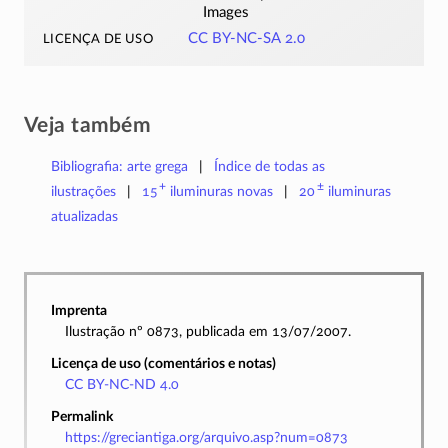
Images
licença de uso
CC BY-NC-SA 2.0
Veja também
Bibliografia: arte grega
Índice de todas as
+
±
ilustrações
15
iluminuras
novas
20
iluminuras
atualizadas
Imprenta
Ilustração nº 0873, publicada em 13/07/2007.
Licença de uso (comentários e notas)
CC BY-NC-ND 4.0
Permalink
https://greciantiga.org/arquivo.asp?num=0873