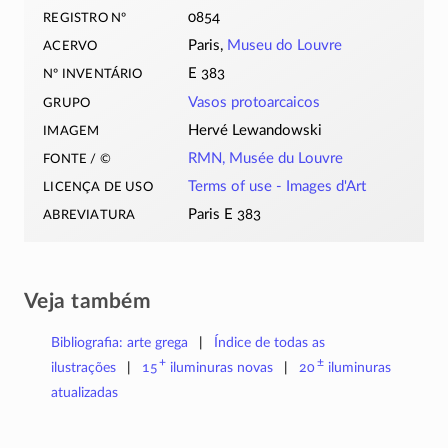
registro nº
0854
acervo
Paris,
Museu do Louvre
nº inventário
E 383
grupo
Vasos protoarcaicos
imagem
Hervé Lewandowski
fonte / ©
RMN, Musée du Louvre
licença de uso
Terms of use -
Images d'Art
abreviatura
Paris E 383
Veja também
Bibliografia: arte grega
Índice de todas as
+
±
ilustrações
15
iluminuras
novas
20
iluminuras
atualizadas