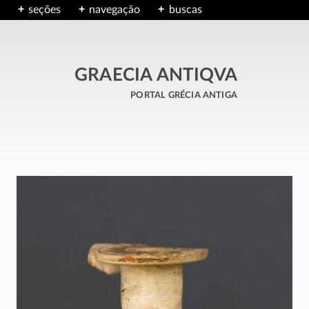
seções
navegação
buscas
GRAECIA ANTIQVA
portal grécia antiga