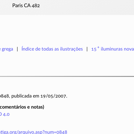
Paris CA 482
+
e grega
Índice de todas as ilustrações
15
iluminuras
nova
 0848, publicada em 19/05/2007.
(comentários e notas)
 4.0
antiga.org/arquivo.asp?num=0848