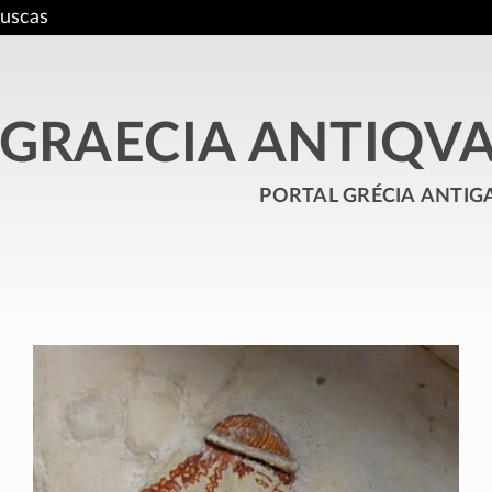
uscas
GRAECIA ANTIQV
portal grécia antig