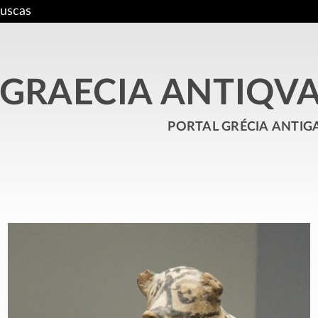
uscas
GRAECIA ANTIQV
portal grécia antig