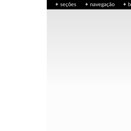
seções
navegação
b