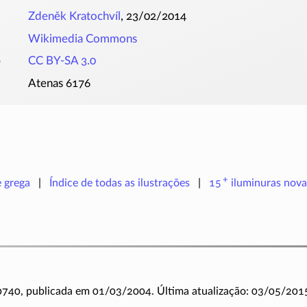
Zdeněk Kratochvíl
, 23/02/2014
Wikimedia Commons
o
CC BY-SA 3.0
Atenas 6176
+
e grega
Índice de todas as ilustrações
15
iluminuras
nova
 0740, publicada em 01/03/2004. Última atualização: 03/05/201