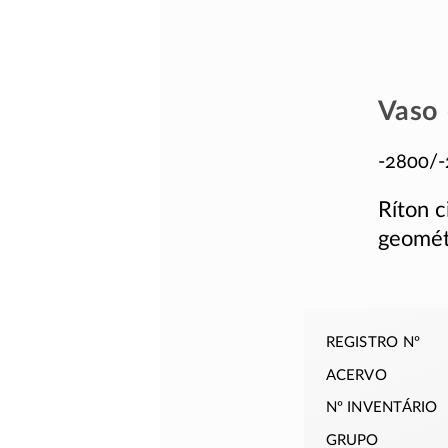
Vaso 
-2800/
Ríton 
geométr
registro nº
acervo
nº inventário
grupo