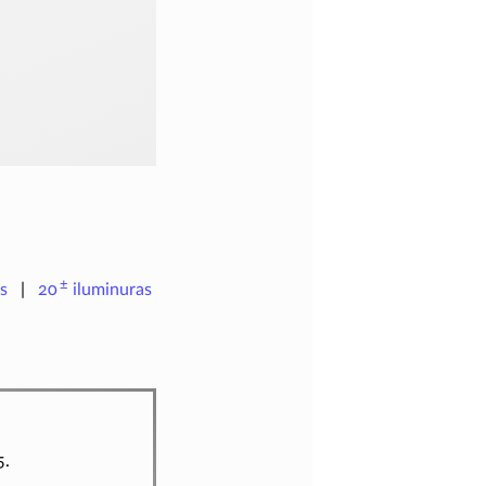
±
s
20
iluminuras
5.