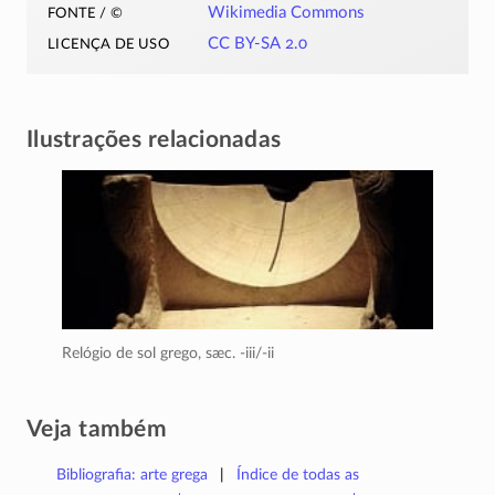
fonte / ©
Wikimedia Commons
licença de uso
CC BY-SA 2.0
Ilustrações relacionadas
Relógio de sol grego,
sæc.
-iii/-ii
Veja também
Bibliografia: arte grega
Índice de todas as