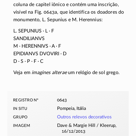
coluna de capitel iônico e contém uma inscrição,
visível na Fig. 0643a, que identifica os doadores do
monumento, L. Sepunius e M. Herennius:
L. SEPUNIUS · L · F
SANDILIANVS
M · HERENNIVS · A · F
EPIDIANVS DVOVIRI · D
D · S · P · F · C
Veja em
imagines alterae
um relógio de sol grego.
registro nº
0643
in situ
Pompeia, Itália
grupo
Outros relevos decorativos
imagem
Dave & Margie Hill / Kleerup,
16/12/2013