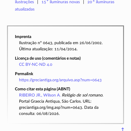
+
±
ilustrações
15
iluminuras
novas
20
iluminuras
atualizadas
Imprenta
Ilustração nº 0643, publicada em 26/06/2002.
Última atualização: 11/04/2014.
Licença de uso (comentários e notas)
CC BY-NC-ND 4.0
Permalink
https://greciantiga.org/arquivo.asp?num=0643
Como citar esta página (ABNT)
RIBEIRO JR., Wilson A.
Relógio de sol romano
.
Portal Graecia Antiqua, São Carlos. URL:
greciantiga.org/img.asp?num=0643. Data da
consulta: 06/08/2026.
↑