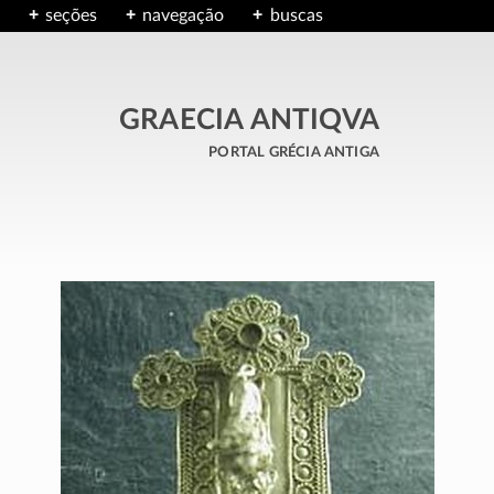
seções
navegação
buscas
GRAECIA ANTIQVA
portal grécia antiga