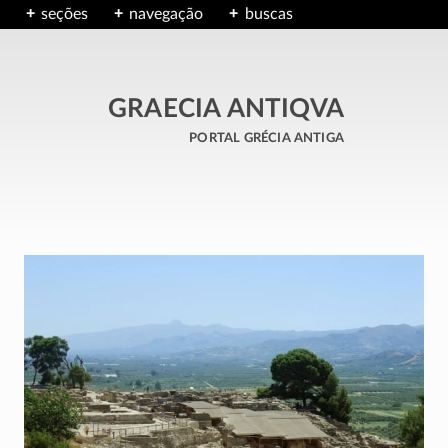
seções
navegação
buscas
GRAECIA ANTIQVA
portal grécia antiga