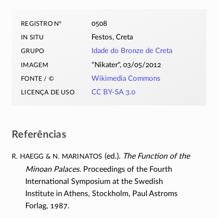
registro nº
0508
in situ
Festos, Creta
grupo
Idade do Bronze de Creta
imagem
Nikater
, 03/05/2012
fonte / ©
Wikimedia Commons
licença de uso
CC BY-SA 3.0
Referências
R. Haegg & N. Marinatos
(ed.).
The Function of the
Minoan Palaces
. Proceedings of the Fourth
International Symposium at the Swedish
Institute in Athens, Stockholm, Paul Astroms
Forlag, 1987.