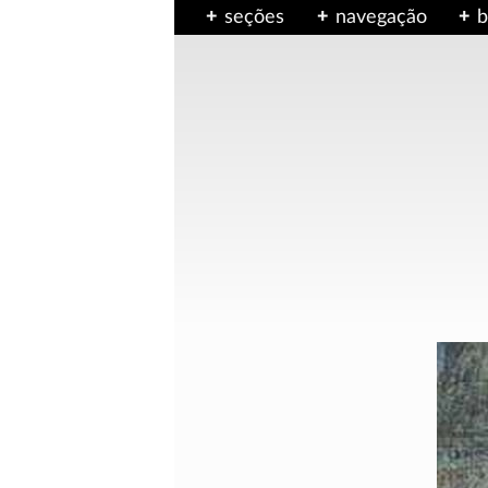
seções
navegação
b