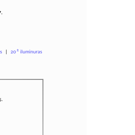
.
±
s
20
iluminuras
5.