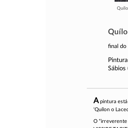
Quílo
Quílo
final do 
Pintur
Sábios (
A
pintura está
‘Quílon o Lace
O “irreverente 