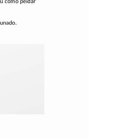
nou como peidar
lunado.