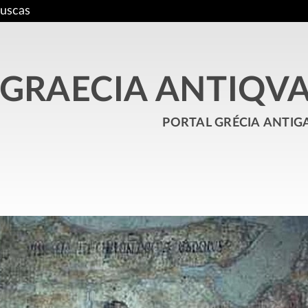
uscas
GRAECIA ANTIQV
portal grécia antig