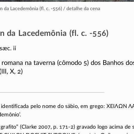
n da Lacedemônia (fl. c. -556) / detalhe da cena
n da Lacedemônia (fl. c. -556)
sæc. ii
a romana na taverna (cômodo 5) dos Banhos do
III, X, 2)
 identificada pelo nome do sábio, em grego:
ΧΕΙΛΩΝ Λ
demônio’.
grafito” (Clarke 2007, p.
171-2)
gravado logo acima de s