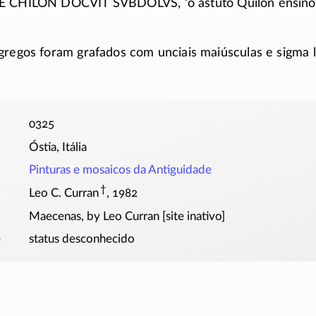
TE CHILON DOCVIT SVBDOLVS
, ‘o astuto Quilon ensi
gregos foram grafados com unciais maiúsculas e sigma 
0325
Óstia, Itália
Pinturas e mosaicos da Antiguidade
†
Leo C. Curran
, 1982
Maecenas, by Leo Curran [site inativo]
o
status desconhecido