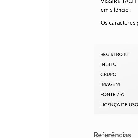
VISSIRE TACI
em silêncio’.
Os caracteres 
registro nº
in situ
grupo
imagem
fonte / ©
licença de us
Referências