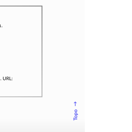
1.
s. URL:
↑
Topo