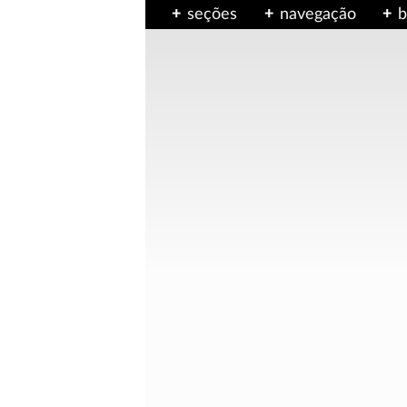
seções
navegação
b