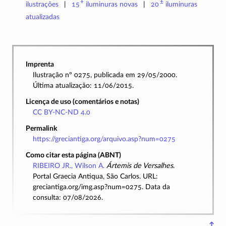
+
±
ilustrações
15
iluminuras
novas
20
iluminuras
atualizadas
Imprenta
Ilustração nº 0275, publicada em 29/05/2000.
Última atualização: 11/06/2015.
Licença de uso (comentários e notas)
CC BY-NC-ND 4.0
Permalink
https://greciantiga.org/arquivo.asp?num=0275
Como citar esta página (ABNT)
RIBEIRO JR., Wilson A.
Ártemis de Versalhes
.
Portal Graecia Antiqua, São Carlos. URL:
greciantiga.org/img.asp?num=0275. Data da
consulta: 07/08/2026.
↑