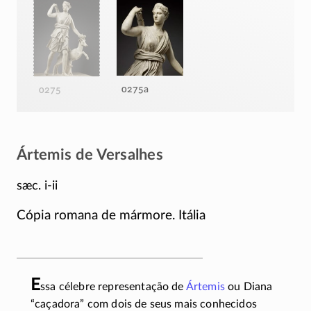
0275a
0275
Ártemis de Versalhes
sæc. i-ii
Cópia romana de mármore. Itália
E
ssa célebre representação de
Ártemis
ou Diana
“caçadora” com dois de seus mais conhecidos