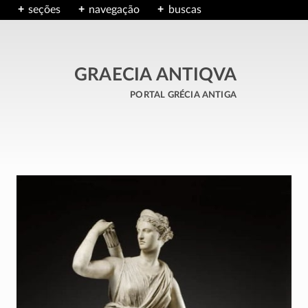
seções
navegação
buscas
GRAECIA ANTIQVA
portal grécia antiga