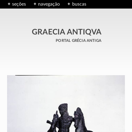
seções
navegação
buscas
GRAECIA ANTIQVA
portal grécia antiga