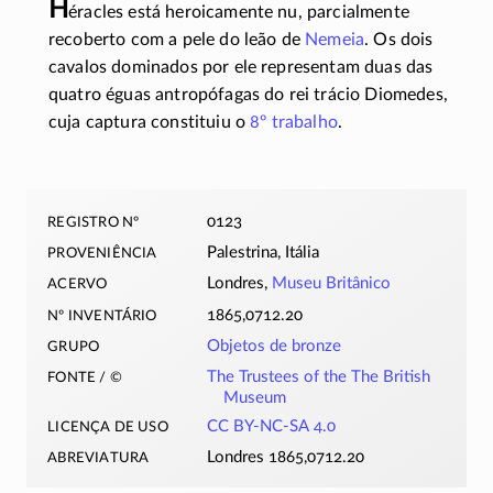
H
éracles está heroicamente nu, parcialmente
recoberto com a pele do leão de
Nemeia
. Os dois
cavalos dominados por ele representam duas das
quatro éguas antropófagas do rei trácio Diomedes,
cuja captura constituiu o
8º trabalho
.
registro nº
0123
proveniência
Palestrina, Itália
acervo
Londres,
Museu Britânico
nº inventário
1865,0712.20
grupo
Objetos de bronze
fonte / ©
The Trustees of the The British
Museum
licença de uso
CC BY-NC-SA 4.0
abreviatura
Londres 1865,0712.20