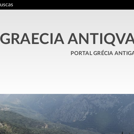
uscas
GRAECIA ANTIQV
portal grécia antig