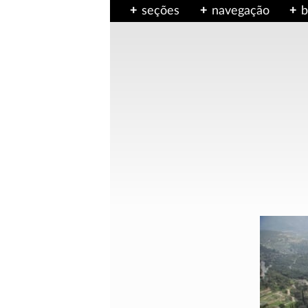
seções
navegação
b