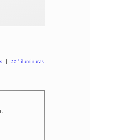
±
s
20
iluminuras
4.