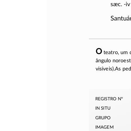
sæc. -iv
Santuá
O
teatro, um 
ângulo noroes
visíveis).As p
registro nº
in situ
grupo
imagem